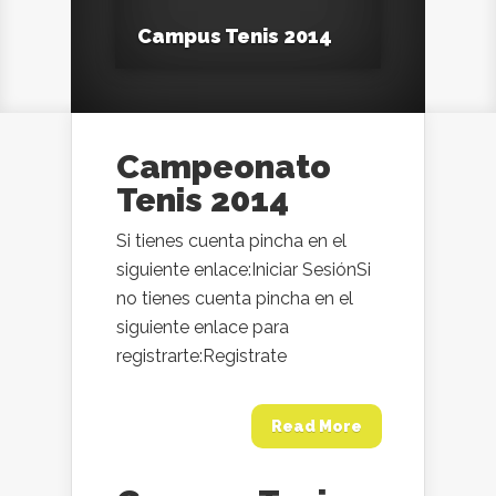
Campus Tenis 2014
Campeonato
Tenis 2014
Si tienes cuenta pincha en el
siguiente enlace:Iniciar SesiónSi
no tienes cuenta pincha en el
siguiente enlace para
registrarte:Registrate
Read More