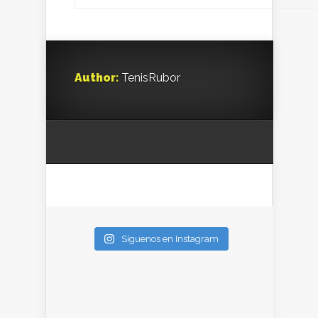
Author:
TenisRubor
Síguenos en Instagram