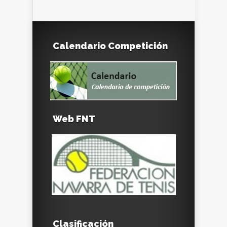
Calendario Competición
Web FNT
Clasificación