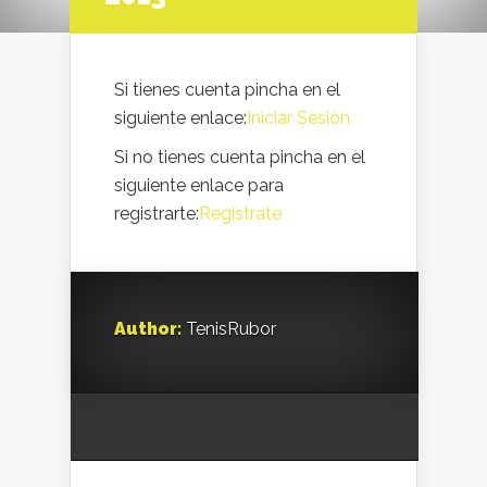
Si tienes cuenta pincha en el
siguiente enlace:
Iniciar Sesión
Si no tienes cuenta pincha en el
siguiente enlace para
registrarte:
Registrate
Author:
TenisRubor