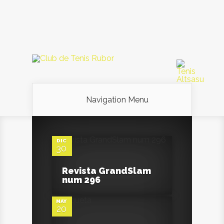
Navigation Menu
0
DIC
30
0
Revista GrandSlam
num 296
MAY
20