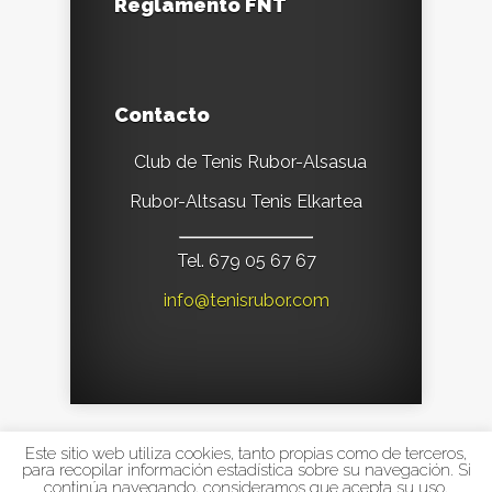
Reglamento FNT
Contacto
Club de Tenis Rubor-Alsasua
Rubor-Altsasu Tenis Elkartea
Tel. 679 05 67 67
info@tenisrubor.com
Este sitio web utiliza cookies, tanto propias como de terceros,
Designed by
Elegant Themes
| Powered by
para recopilar información estadística sobre su navegación. Si
continúa navegando, consideramos que acepta su uso.
WordPress