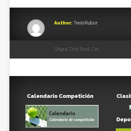
Author:
TenisRubor
Share This Post On
Calendario Competición
Clasi
Depo