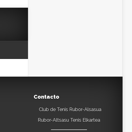
Contacto
Club de Tenis Rubor-Alsasua
Rubor-Altsasu Tenis Elkartea