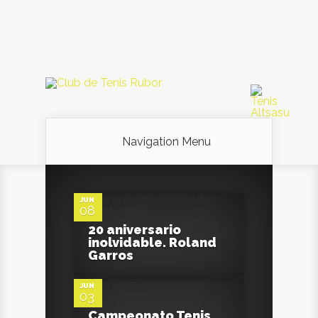
Navigation Menu
0
JUN
08
20 aniversario
0
inolvidable. Roland
Garros
JUN
03
Campeonato Tenis