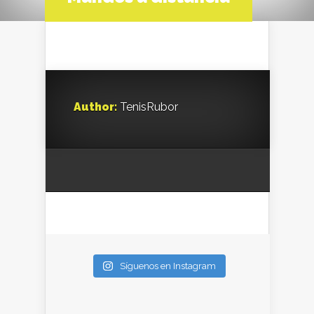
Author:
TenisRubor
Síguenos en Instagram