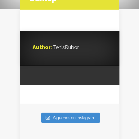
Author:
TenisRubor
Síguenos en Instagram