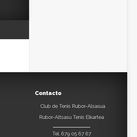
Contacto
Club de Tenis Rubor-Alsasua
Rubor-Altsasu Tenis Elkartea
Tel. 679 05 67 67