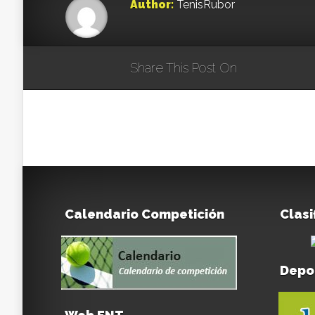
Author:
TenisRubor
Share This Post On
Calendario Competición
Clasi
Depo