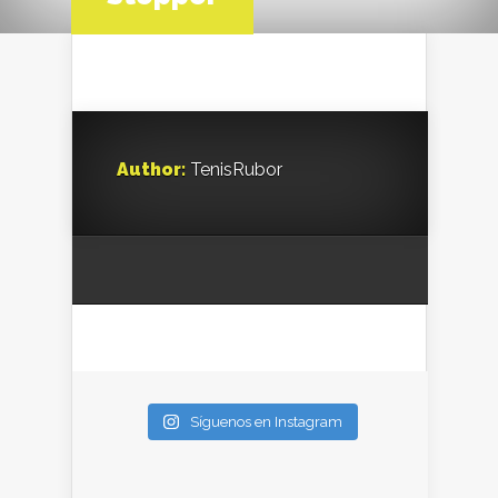
Author:
TenisRubor
Síguenos en Instagram