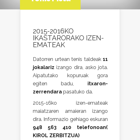
2015-2016KO
IKASTARORAKO IZEN-
EMATEAK
Datorren urtean tenis taldeak
11
jokalariz
izango dira, asko jota.
Aipatutako kopuruak gora
egiten badu,
itxaron-
zerrendara
pasatuko da.
2015-16ko izen-emateak
maiatzaren amaieran izango
dira. Informazio gehiago eskuran
948 563 410 telefonoan(
KIROL ZERBITZUA)