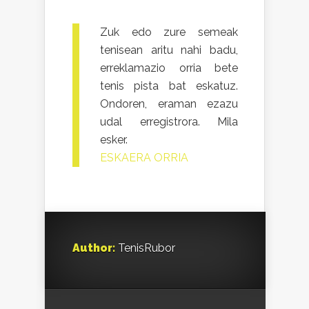
Zuk edo zure semeak
tenisean aritu nahi badu,
erreklamazio orria bete
tenis pista bat eskatuz.
Ondoren, eraman ezazu
udal erregistrora. Mila
esker.
ESKAERA ORRIA
Author:
TenisRubor