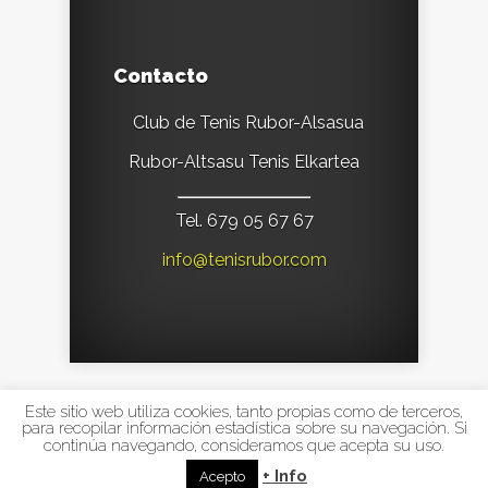
Contacto
Club de Tenis Rubor-Alsasua
Rubor-Altsasu Tenis Elkartea
Tel. 679 05 67 67
info@tenisrubor.com
Este sitio web utiliza cookies, tanto propias como de terceros,
Designed by
Elegant Themes
| Powered by
para recopilar información estadística sobre su navegación. Si
continúa navegando, consideramos que acepta su uso.
WordPress
+ Info
Acepto