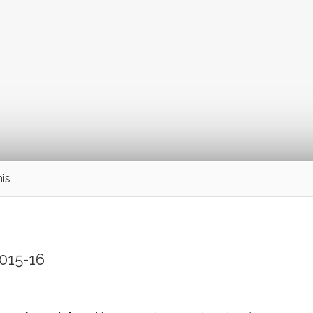
nis
015-16