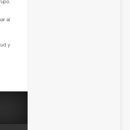
rupo,
ar al
tud y