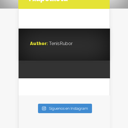
Author:
TenisRubor
Síguenos en Instagram