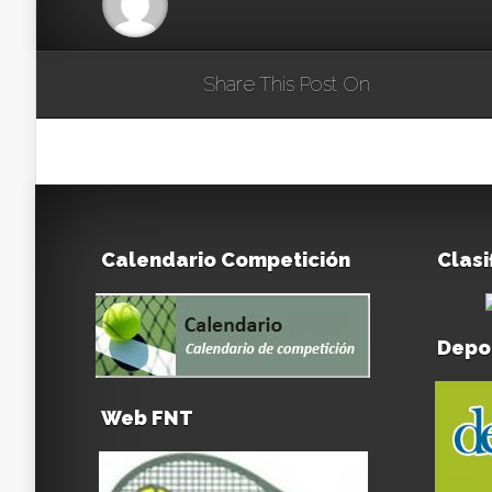
Share This Post On
Calendario Competición
Clasi
Depo
Web FNT