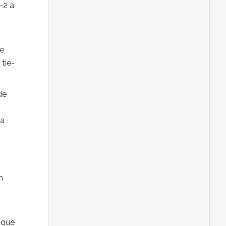
-2 a
de
tie-
de
la
n
 que