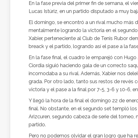
En la fase previa del primer fin de semana, el v
Lucas Istúriz, en un partido disputado a muy baj
El domingo, se encontró a un rival mucho más d
mentalmente logrando la victoria en el segundo s
Xabier, perteneciente al Club de Tenis Rubor de
breack y el partido, logrando así el pase a la fa
En la fase final, el cuadro le emparejó con Hugo A
Ciordia siguió haciendo gala de un correcto saq
incomodaba a su rival. Además, Xabier nos delei
grada. Por otro lado, tanto sus restos de revés
victoria y el pase a la final por 7-5, 3-6 y 10-6,
Y llegó la hora de la final el domingo 22 de enero
final. No obstante, en el segundo set templó lo
Arizcuren, segundo cabeza de serie del torneo, 
partido.
Pero no podemos olvidar el gran logro que ha rea