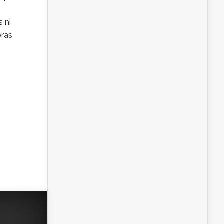
 ni
oras