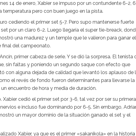
iernes 14 de enero, Xabier se impuso por un contundente 6-2, 6
a temperatura pero con buen juego en la pista.
uro cediendo el primer set 5-7. Pero supo mantenerse fuerte
et por un claro 6-2. Luego llegaría el super tie-breack, don
mostró una madurez y un temple que le valieron para ganar el 
se final del campeonato.
ncín, primer cabeza de serie. Y se dió la sorpresa. El tenista 
ue, sin faltas y poniendo un segundo saque con efecto que
tó con alguna dejada de calidad que levantó los aplauso de 
 como el revés de fondo fueron determinantes para llevarse la
 en un encuentro de hora y media de duración.
. Xabier cedió el primer set por 3-6, tal vez por ser su primera
s nervios e incluso fue dominando por 6-5. Sin embargo, Adria
mostró un mayor dominio de la situación ganado el set y el
lizado Xabier, ya que es el primer «sakanikola» en la historia