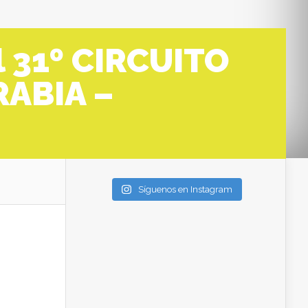
el 31º CIRCUITO
RABIA –
Síguenos en Instagram