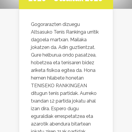
Gogorarazten dizuegu
Altsasuko Tenis Rankinga urritik
dagoela martxan. Mailaka
jokatzen da. Adin guztientzat.
Gure helburua ondo pasatzea,
hobetzea eta tenisaren bidez
ariketa fisikoa egitea da. Hona
hemen hilabete honetan
TENISEKO RANKINGEAN
ditugun tenis partidak. Aurreko
txandan 12 partida jokatu ahal
izan dira. Espero dugu
eguraldiak errespetatzea eta
azarotik abendura bitartean
jokatu ziren 21ak partidak