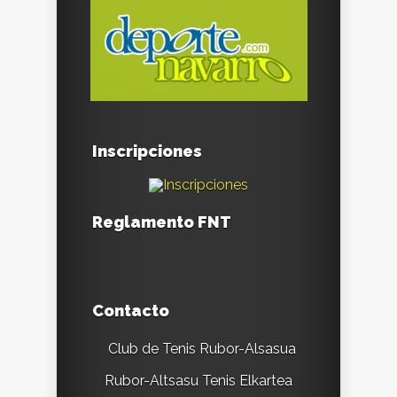
Inscripciones
Reglamento FNT
Contacto
Club de Tenis Rubor-Alsasua
Rubor-Altsasu Tenis Elkartea