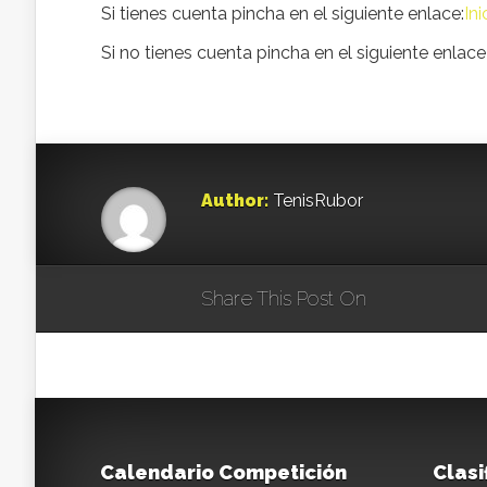
Si tienes cuenta pincha en el siguiente enlace:
Ini
Si no tienes cuenta pincha en el siguiente enlace 
Author:
TenisRubor
Share This Post On
Calendario Competición
Clasi