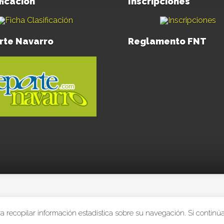
ficación
Inscripciones
rte Navarro
Reglamento FNT
De
para recopilar información estadística sobre su navegación. Si cont