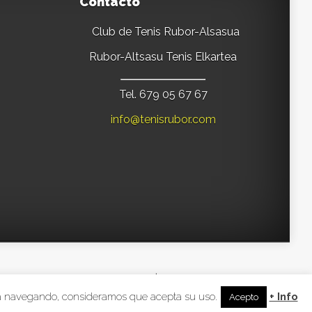
Contacto
Club de Tenis Rubor-Alsasua
Rubor-Altsasu Tenis Elkartea
Tel. 679 05 67 67
info@tenisrubor.com
signed by
Elegant Themes
| Powered by
WordPress
inúa navegando, consideramos que acepta su uso.
+ Info
Acepto