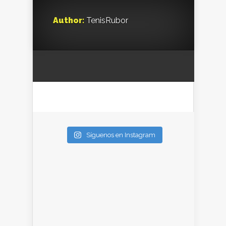
Author:
TenisRubor
Síguenos en Instagram