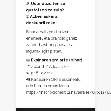
🎾
Uste duzu tenisa
gustatzen zaizula?
⏳
Azken aukera
deskubritzeko!
Bihar amaitzen dira izen-
emateak, eta oraindik garaiz
zaude: ikasi, ongi pasa eta
lagunak egin pistan.
📅
Ekainaren 2ra arte (bihar)
📍 Zelandi / Altsasu BHI
📞 948 012 012
📲 Kartelaren QR-a eskaneatu
edo hemen eman izena:
https://inscripciones012.navarra.es/GN012/