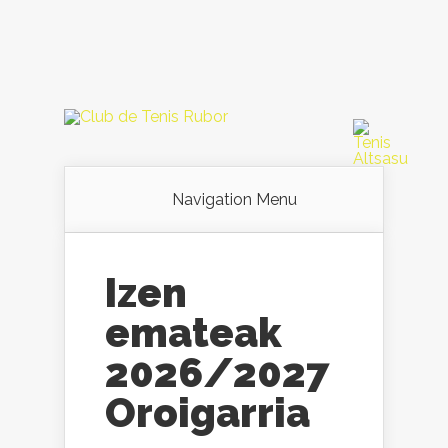
Navigation Menu
Izen
emateak
2026/2027
Oroigarria