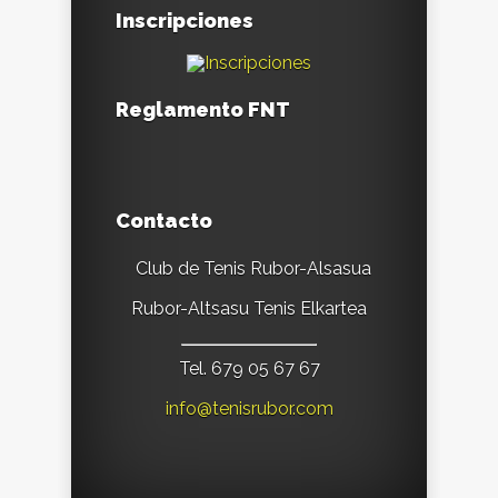
Inscripciones
Reglamento FNT
Contacto
Club de Tenis Rubor-Alsasua
Rubor-Altsasu Tenis Elkartea
Tel. 679 05 67 67
info@tenisrubor.com