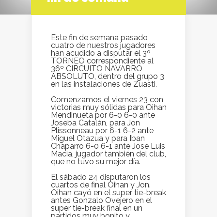
Este fin de semana pasado
cuatro de nuestros jugadores
han acudido a disputar el 3º
TORNEO correspondiente al
36º CIRCUITO NAVARRO
ABSOLUTO, dentro del grupo 3
en las instalaciones de Zuasti.
Comenzamos el viernes 23 con
victorias muy sólidas para Oihan
Mendinueta por 6-0 6-0 ante
Joseba Catalán, para Jon
Plissonneau por 6-1 6-2 ante
Miguel Otazua y para Iban
Chaparro 6-0 6-1 ante Jose Luis
Macia, jugador también del club,
que no tuvo su mejor día.
El sábado 24 disputaron los
cuartos de final Oihan y Jon.
Oihan cayó en el super tie-break
antes Gonzalo Ovejero en el
super tie-break final en un
partidos muy bonito y