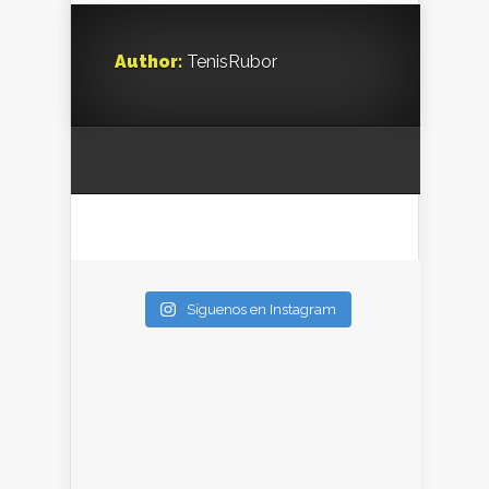
Author:
TenisRubor
Síguenos en Instagram