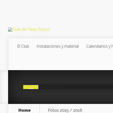
El Club
Instalaciones y material
Calendarios y 
Mutua Madrid O
Posted by
TenisRubor
on Jul 5, 20
0
JUL
05
Home
Fotos 2015 / 2016