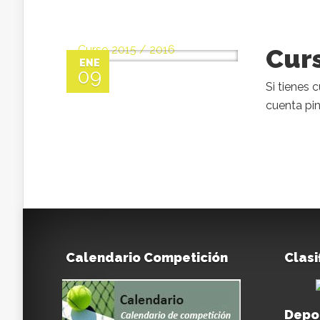
Cur
ENE
09
Si tienes 
cuenta pin
Calendario Competición
Clasi
Depo