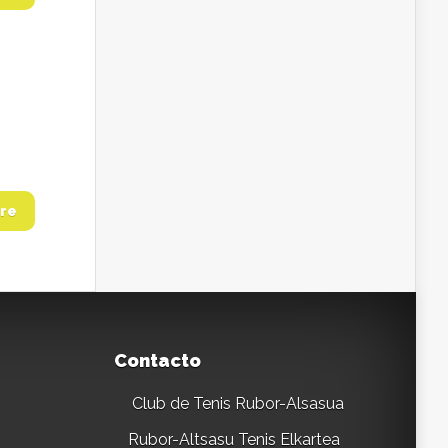
re
Contacto
Club de Tenis Rubor-Alsasua
Rubor-Altsasu Tenis Elkartea