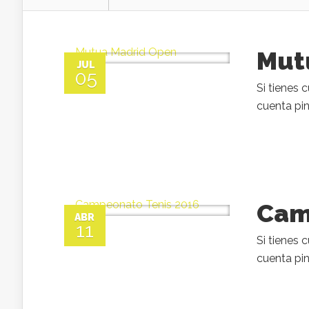
Mut
JUL
05
Si tienes 
cuenta pin
Cam
ABR
11
Si tienes 
cuenta pin