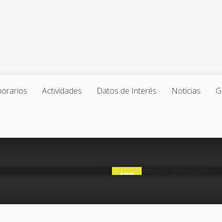
horarios
Actividades
Datos de Interés
Noticias
G
pen
Campeonato
16
0
Posted by
TenisRubo
ABR
11