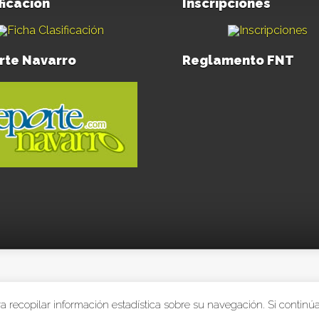
ficación
Inscripciones
rte Navarro
Reglamento FNT
De
para recopilar información estadística sobre su navegación. Si cont