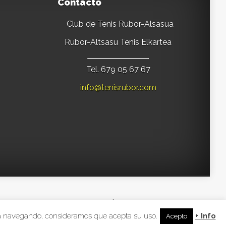
Contacto
Club de Tenis Rubor-Alsasua
Rubor-Altsasu Tenis Elkartea
Tel. 679 05 67 67
info@tenisrubor.com
signed by
Elegant Themes
| Powered by
WordPress
inúa navegando, consideramos que acepta su uso.
+ Info
Acepto