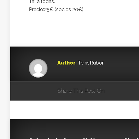
Talla:todas.
Precio:25€ (socios 20€).
Author:
TenisRubor
Share This Post On