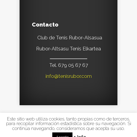
Contacto
Club de Tenis Rubor-Alsasua
Rubor-Altsasu Tenis Elkartea
Tel. 679 05 67 67
info@tenisrubor.com
Este sitio web utiliza cookies, tanto propias como de terceros,
Designed by
Elegant Themes
| Powered by
para recopilar información estadística sobre su navegación. Si
continúa navegando, consideramos que acepta su uso.
WordPress