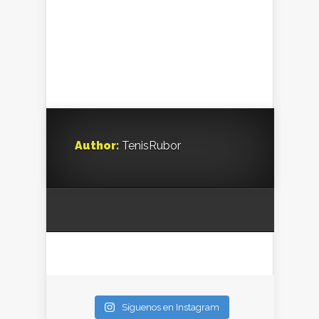
Author:
TenisRubor
Síguenos en Instagram