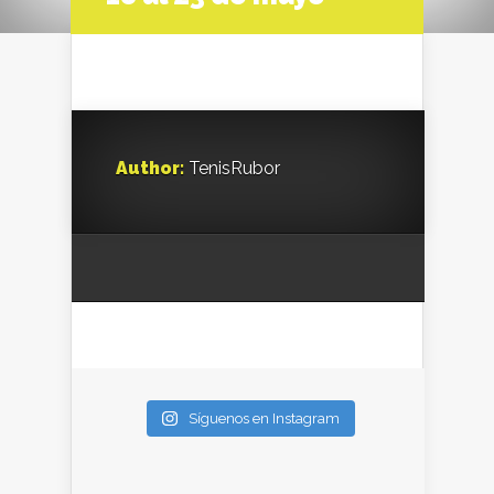
Author:
TenisRubor
Síguenos en Instagram