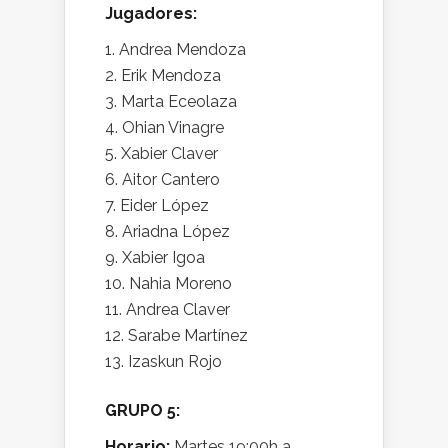
Jugadores:
Andrea Mendoza
Erik Mendoza
Marta Eceolaza
Ohian Vinagre
Xabier Claver
Aitor Cantero
Eider López
Ariadna López
Xabier Igoa
Nahia Moreno
Andrea Claver
Sarabe Martínez
Izaskun Rojo
GRUPO 5:
Horario:
Martes 19:00h a