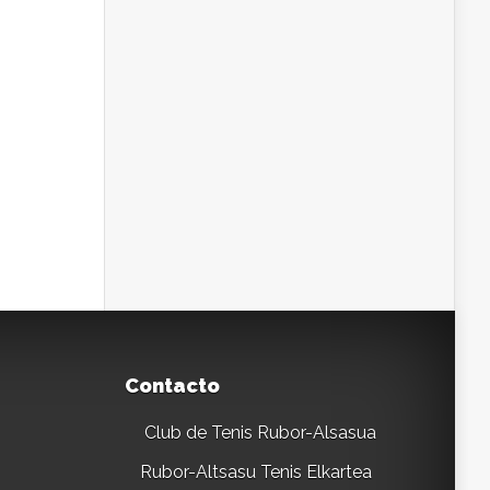
Contacto
Club de Tenis Rubor-Alsasua
Rubor-Altsasu Tenis Elkartea