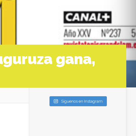
uguruza gana,
Síguenos en Instagram