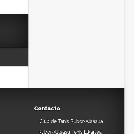
Contacto
Club de Tenis Rubor-Alsasua
Rubor-Altsasu Tenis Elkartea