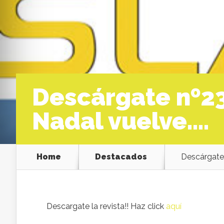
Descárgate nº23
Nadal vuelve….
Home
Destacados
Descárgate 
Descargate la revista!! Haz click
aquí