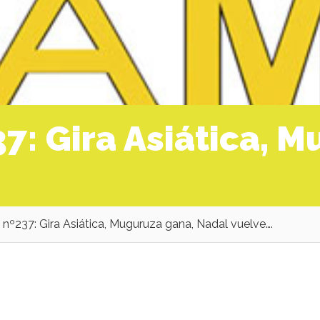
7: Gira Asiática, M
nº237: Gira Asiática, Muguruza gana, Nadal vuelve….