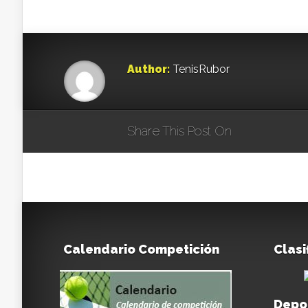
Author:
TenisRubor
Share This Post On
Calendario Competición
Clasi
Depo