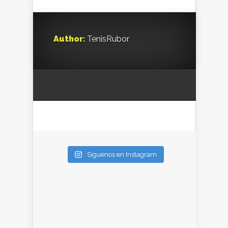
Author:
TenisRubor
Síguenos en Instagram