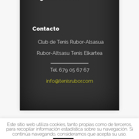
Contacto
Club de Tenis Rubor-Alsasua
Rubor-Altsasu Tenis Elkartea
Tel. 679 05 67 67
info@tenisrubor.com
Este sitio web utiliza cookies, tanto propias como de terceros,
Designed by
Elegant Themes
| Powered by
para recopilar información estadística sobre su navegación. Si
continúa navegando, consideramos que acepta su uso.
WordPress